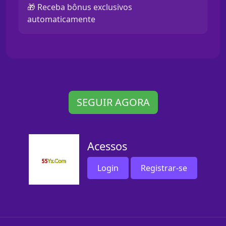
🎁 Receba bônus exclusivos
automaticamente
SEGUIR AGORA
Acessos
Login
Registrar-se