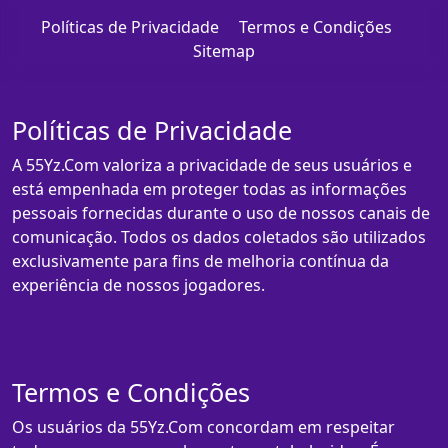
Políticas de Privacidade
Termos e Condições
Sitemap
Políticas de Privacidade
A 55Yz.Com valoriza a privacidade de seus usuários e
está empenhada em proteger todas as informações
pessoais fornecidas durante o uso de nossos canais de
comunicação. Todos os dados coletados são utilizados
exclusivamente para fins de melhoria contínua da
experiência de nossos jogadores.
Termos e Condições
Os usuários da 55Yz.Com concordam em respeitar