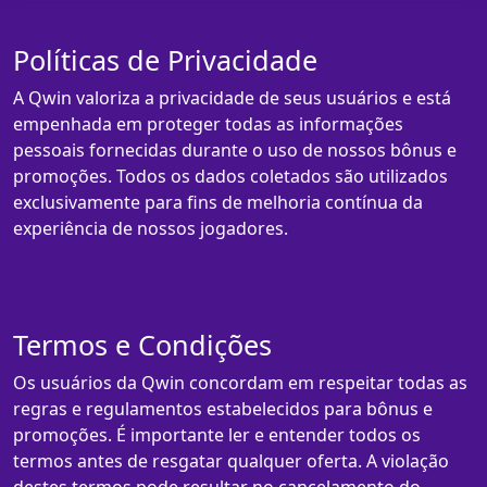
Políticas de Privacidade
A Qwin valoriza a privacidade de seus usuários e está
empenhada em proteger todas as informações
pessoais fornecidas durante o uso de nossos bônus e
promoções. Todos os dados coletados são utilizados
exclusivamente para fins de melhoria contínua da
experiência de nossos jogadores.
Termos e Condições
Os usuários da Qwin concordam em respeitar todas as
regras e regulamentos estabelecidos para bônus e
promoções. É importante ler e entender todos os
termos antes de resgatar qualquer oferta. A violação