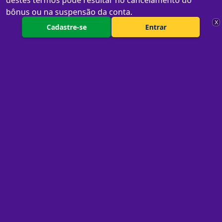
destes termos pode resultar no cancelamento do
bônus ou na suspensão da conta.
X
Cadastre-se
Entrar