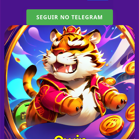
SEGUIR NO TELEGRAM